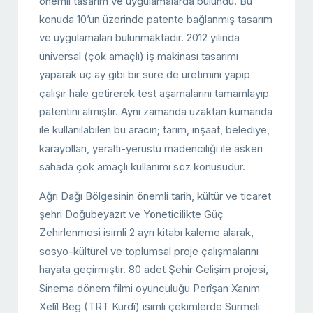
önemli tasarım ve uygulamalarda bulundu. Bu
konuda 10’un üzerinde patente bağlanmış tasarım
ve uygulamaları bulunmaktadır. 2012 yılında
üniversal (çok amaçlı) iş makinası tasarımı
yaparak üç ay gibi bir süre de üretimini yapıp
çalışır hale getirerek test aşamalarını tamamlayıp
patentini almıştır. Aynı zamanda uzaktan kumanda
ile kullanılabilen bu aracın; tarım, inşaat, belediye,
karayolları, yeraltı-yerüstü madenciliği ile askeri
sahada çok amaçlı kullanımı söz konusudur.
Ağrı Dağı Bölgesinin önemli tarih, kültür ve ticaret
şehri Doğubeyazıt ve Yöneticilikte Güç
Zehirlenmesi isimli 2 ayrı kitabı kaleme alarak,
sosyo-kültürel ve toplumsal proje çalışmalarını
hayata geçirmiştir. 80 adet Şehir Gelişim projesi,
Sinema dönem filmi oyunculuğu Perîşan Xanım
Xelîl Beg (TRT Kurdî) isimli çekimlerde Sürmeli