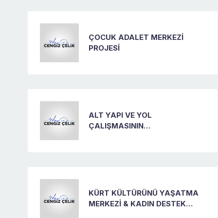
ÇOCUK ADALET MERKEZİ
PROJESİ
ALT YAPI VE YOL
ÇALIŞMASININ
TAMAMLANMASI ŞEHİR
MERKEZİ, YOL, YEŞİL ALAN VE
ÇEVRE DÜZENLEMESİ
KÜRT KÜLTÜRÜNÜ YAŞATMA
MERKEZİ & KADIN DESTEK
MERKEZİ