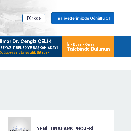
Türkçe
Faaliyetlerimizde Gönüllü Ol
imar Dr. Cengiz ÇELİK
İş - Burs - Öneri
BEYAZIT BELEDİYE BAŞKAN ADAYI
Talebinde Bulunun
Doğubeyazıt'ta İşsizlik Bitecek
YENİ LUNAPARK PROJESİ