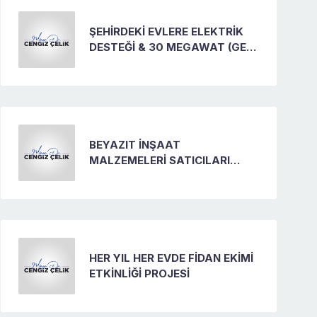
ŞEHİRDEKİ EVLERE ELEKTRİK
DESTEĞİ & 30 MEGAWAT (GES)
GÜNEŞ ENERJİ SANTRALİ
PROJESİ
BEYAZIT İNŞAAT
MALZEMELERİ SATICILARI
SİTESİ
HER YIL HER EVDE FİDAN EKİMİ
ETKİNLİĞİ PROJESİ