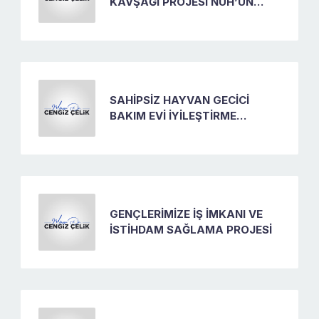
KAVŞAĞI PROJESİ NUH’UN
GEMİSİ KAVŞAĞI
SAHİPSİZ HAYVAN GECİCİ
BAKIM EVİ İYİLEŞTİRME
PROJESİ
GENÇLERİMİZE İŞ İMKANI VE
İSTİHDAM SAĞLAMA PROJESİ