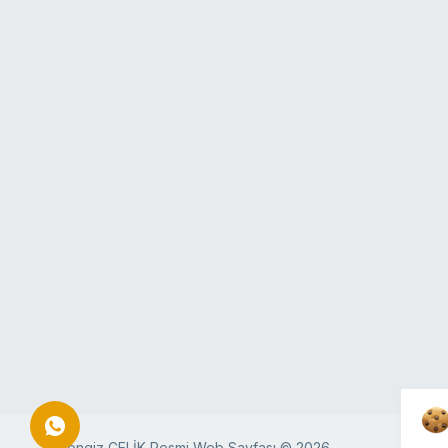
Cengiz ÇELİK Resmi Web Sayfası © 2026.