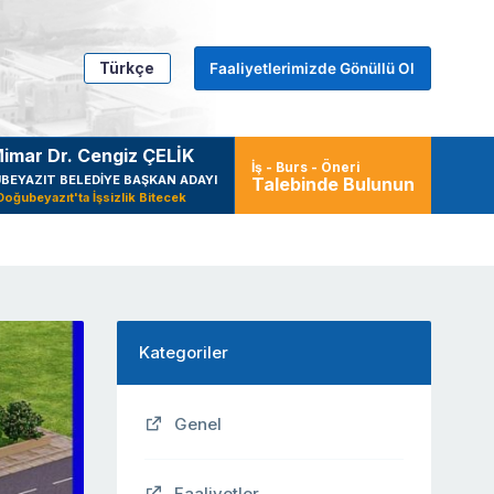
Türkçe
Faaliyetlerimizde Gönüllü Ol
imar Dr. Cengiz ÇELİK
İş - Burs - Öneri
BEYAZIT BELEDİYE BAŞKAN ADAYI
Talebinde Bulunun
Doğubeyazıt'ta İşsizlik Bitecek
Kategoriler
Genel
Faaliyetler