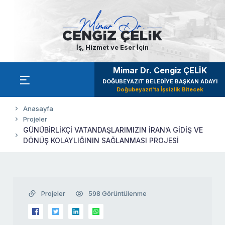
İş, Hizmet ve Eser İçin
Mimar Dr. Cengiz ÇELİK
DOĞUBEYAZIT BELEDİYE BAŞKAN ADAYI
Doğubeyazıt'ta İşsizlik Bitecek
Anasayfa
Projeler
GÜNÜBİRLİKÇİ VATANDAŞLARIMIZIN İRAN’A GİDİŞ VE
DÖNÜŞ KOLAYLIĞININ SAĞLANMASI PROJESİ
Projeler
598 Görüntülenme