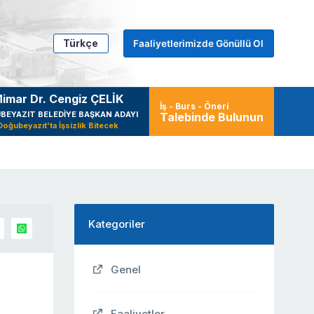
Türkçe
Faaliyetlerimizde Gönüllü Ol
imar Dr. Cengiz ÇELİK
İş - Burs - Öneri
BEYAZIT BELEDİYE BAŞKAN ADAYI
Talebinde Bulunun
Doğubeyazıt'ta İşsizlik Bitecek
Kategoriler
Genel
Faaliyetler