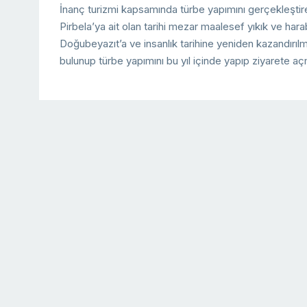
İnanç turizmi kapsamında türbe yapımını gerçekleşti
Pirbela’ya ait olan tarihi mezar maalesef yıkık ve hara
Doğubeyazıt’a ve insanlık tarihine yeniden kazandırılm
bulunup türbe yapımını bu yıl içinde yapıp ziyarete aç