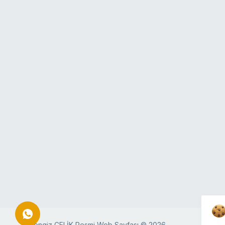
Cengiz ÇELİK Resmi Web Sayfası © 2026.