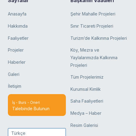
Sayfalar
Başkanın Vaadleri
Anasayfa
Şehir Mahalle Projeleri
Hakkımda
Sınır Ticareti Projeleri
Faaliyetler
Turizm’de Kalkınma Projeleri
Projeler
Köy, Mezra ve
Yaylalarımızda Kalkınma
Haberler
Projeleri
Galeri
Tüm Projelerimiz
İletişim
Kurumsal Kimlik
Saha Faaliyetleri
İş - Burs - Öneri
Talebinde Bulunun
Medya – Haber
Resim Galerisi
Türkçe