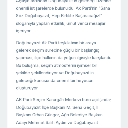
Açılışın ardından Doğubayazıt’ın geleceği üzerine
önemli istişarelerde bulunuldu. Ak Parti’nin “Sana
Söz Doğubayazıt, Hep Birlikte Başaracağız!”
sloganıyla yapılan etkinlik, umut verici mesajlar
içeriyor.
Doğubayazıt Ak Parti teşkilatının bir araya
gelerek seçim sürecine güçlü bir başlangıç
yapması, ilçe halkının da yoğun ilgisiyle karşılandı.
Bu buluşma, seçim atmosferini iyimser bir
şekilde şekillendiriyor ve Doğubayazıt’ın
geleceği konusunda önemli bir heyecan
oluşturuyor.
AK Parti Seçim Karargâh Merkezi büro açılışında;
Doğubayazıt İlçe Başkanı M. Sena Geçit, İl
Başkanı Orhan Güngör, Ağrı Belediye Başkan
Adayı Mehmet Salih Aydın ve Doğubayazıt