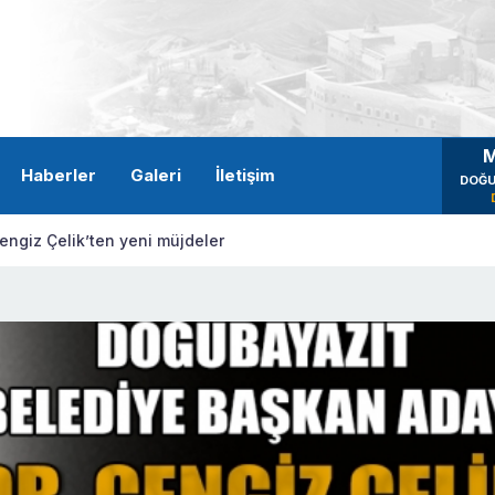
M
Haberler
Galeri
İletişim
DOĞU
ngiz Çelik’ten yeni müjdeler