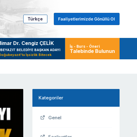
Türkçe
Faaliyetlerimizde Gönüllü Ol
imar Dr. Cengiz ÇELİK
İş - Burs - Öneri
BEYAZIT BELEDİYE BAŞKAN ADAYI
Talebinde Bulunun
Doğubeyazıt'ta İşsizlik Bitecek
Kategoriler
Genel
Faaliyetler