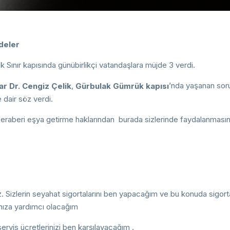
deler
Sınır kapısında günübirlikçi vatandaşlara müjde 3 verdi.
,
’nda yaşanan sor
r Dr. Cengiz Çelik
Gürbulak Gümrük kapısı
e dair söz verdi.
 beraberi eşya getirme haklarından burada sizlerinde faydalanmasın
z. Sizlerin seyahat sigortalarını ben yapacağım ve bu konuda sigort
nıza yardımcı olacağım
rvis ücretlerinizi ben karşılayacağım .